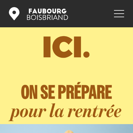
COMMERCES
RESTAURANTS
PROMOS
NOUVELLES
GALERIE
EMPLOIS
NOUS JOINDRE